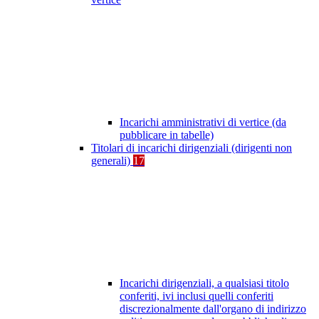
Incarichi amministrativi di vertice (da
pubblicare in tabelle)
Titolari di incarichi dirigenziali (dirigenti non
generali)
17
Incarichi dirigenziali, a qualsiasi titolo
conferiti, ivi inclusi quelli conferiti
discrezionalmente dall'organo di indirizzo