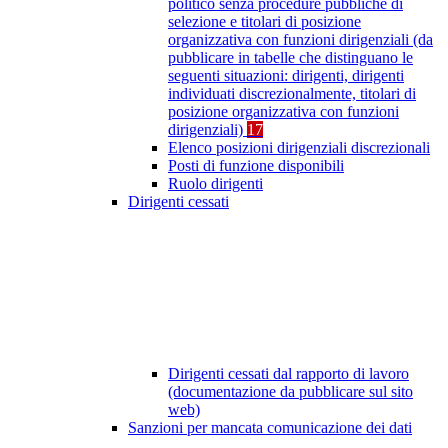
politico senza procedure pubbliche di
selezione e titolari di posizione
organizzativa con funzioni dirigenziali (da
pubblicare in tabelle che distinguano le
seguenti situazioni: dirigenti, dirigenti
individuati discrezionalmente, titolari di
posizione organizzativa con funzioni
dirigenziali)
17
Elenco posizioni dirigenziali discrezionali
Posti di funzione disponibili
Ruolo dirigenti
Dirigenti cessati
Dirigenti cessati dal rapporto di lavoro
(documentazione da pubblicare sul sito
web)
Sanzioni per mancata comunicazione dei dati