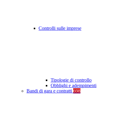
Controlli sulle imprese
Tipologie di controllo
Obblighi e adempimenti
Bandi di gara e contratti
698