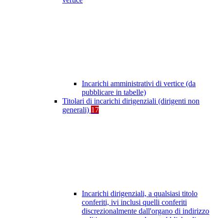
Incarichi amministrativi di vertice (da
pubblicare in tabelle)
Titolari di incarichi dirigenziali (dirigenti non
generali)
17
Incarichi dirigenziali, a qualsiasi titolo
conferiti, ivi inclusi quelli conferiti
discrezionalmente dall'organo di indirizzo