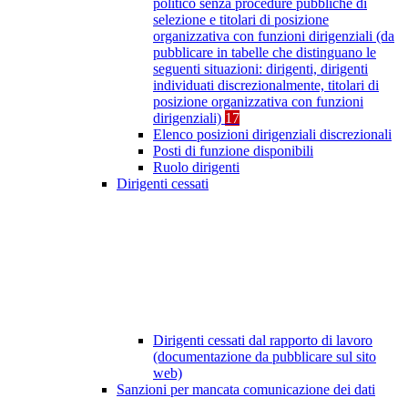
politico senza procedure pubbliche di
selezione e titolari di posizione
organizzativa con funzioni dirigenziali (da
pubblicare in tabelle che distinguano le
seguenti situazioni: dirigenti, dirigenti
individuati discrezionalmente, titolari di
posizione organizzativa con funzioni
dirigenziali)
17
Elenco posizioni dirigenziali discrezionali
Posti di funzione disponibili
Ruolo dirigenti
Dirigenti cessati
Dirigenti cessati dal rapporto di lavoro
(documentazione da pubblicare sul sito
web)
Sanzioni per mancata comunicazione dei dati