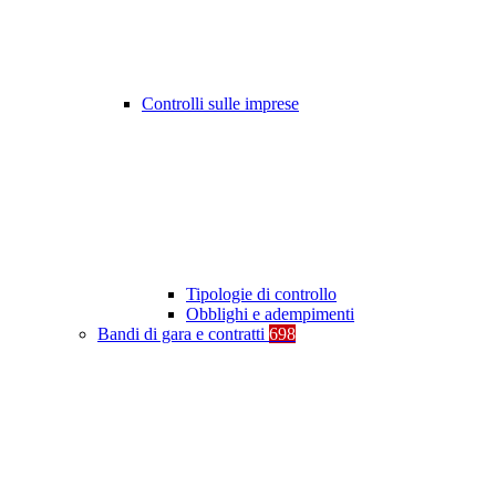
Controlli sulle imprese
Tipologie di controllo
Obblighi e adempimenti
Bandi di gara e contratti
698