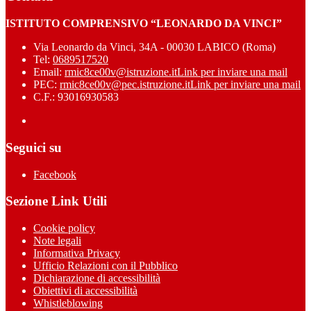
ISTITUTO COMPRENSIVO “LEONARDO DA VINCI”
Via Leonardo da Vinci, 34A - 00030 LABICO (Roma)
Tel:
0689517520
Email:
rmic8ce00v@istruzione.it
Link per inviare una mail
PEC:
rmic8ce00v@pec.istruzione.it
Link per inviare una mail
C.F.: 93016930583
Seguici su
Facebook
Sezione Link Utili
Cookie policy
Note legali
Informativa Privacy
Ufficio Relazioni con il Pubblico
Dichiarazione di accessibilità
Obiettivi di accessibilità
Whistleblowing