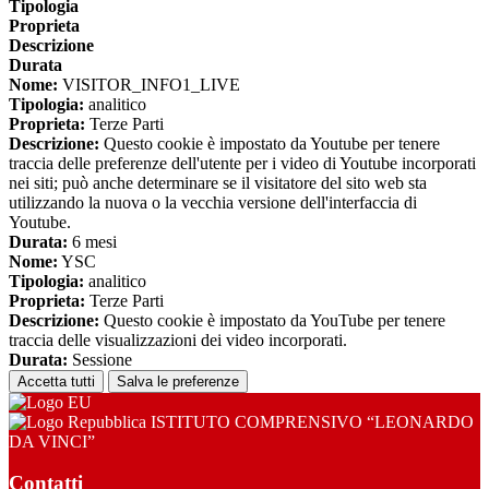
Tipologia
Proprieta
Descrizione
Durata
Nome:
VISITOR_INFO1_LIVE
Tipologia:
analitico
Proprieta:
Terze Parti
Descrizione:
Questo cookie è impostato da Youtube per tenere
traccia delle preferenze dell'utente per i video di Youtube incorporati
nei siti; può anche determinare se il visitatore del sito web sta
utilizzando la nuova o la vecchia versione dell'interfaccia di
Youtube.
Durata:
6 mesi
Nome:
YSC
Tipologia:
analitico
Proprieta:
Terze Parti
Descrizione:
Questo cookie è impostato da YouTube per tenere
traccia delle visualizzazioni dei video incorporati.
Durata:
Sessione
Accetta tutti
Salva le preferenze
ISTITUTO COMPRENSIVO “LEONARDO
DA VINCI”
Contatti