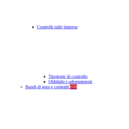
Controlli sulle imprese
Tipologie di controllo
Obblighi e adempimenti
Bandi di gara e contratti
698