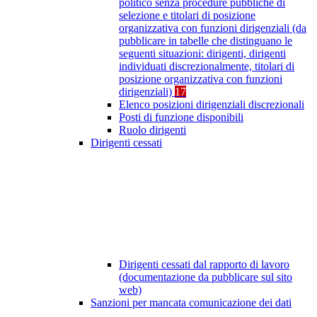
politico senza procedure pubbliche di
selezione e titolari di posizione
organizzativa con funzioni dirigenziali (da
pubblicare in tabelle che distinguano le
seguenti situazioni: dirigenti, dirigenti
individuati discrezionalmente, titolari di
posizione organizzativa con funzioni
dirigenziali)
17
Elenco posizioni dirigenziali discrezionali
Posti di funzione disponibili
Ruolo dirigenti
Dirigenti cessati
Dirigenti cessati dal rapporto di lavoro
(documentazione da pubblicare sul sito
web)
Sanzioni per mancata comunicazione dei dati