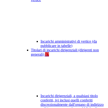
Incarichi amministrativi di vertice (da
pubblicare in tabelle)
Titolari di incarichi dirigenziali (dirigenti non
generali)
17
Incarichi dirigenziali, a qualsiasi titolo
conferiti, ivi inclusi quelli conferiti
discrezionalmente dall'organo di indirizzo