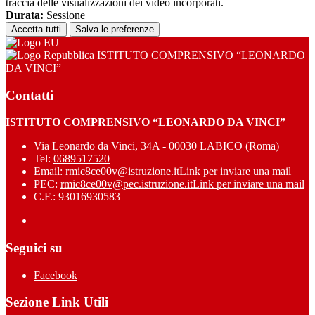
traccia delle visualizzazioni dei video incorporati.
Durata:
Sessione
Accetta tutti
Salva le preferenze
ISTITUTO COMPRENSIVO “LEONARDO
DA VINCI”
Contatti
ISTITUTO COMPRENSIVO “LEONARDO DA VINCI”
Via Leonardo da Vinci, 34A - 00030 LABICO (Roma)
Tel:
0689517520
Email:
rmic8ce00v@istruzione.it
Link per inviare una mail
PEC:
rmic8ce00v@pec.istruzione.it
Link per inviare una mail
C.F.: 93016930583
Seguici su
Facebook
Sezione Link Utili