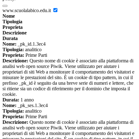
www.scuolalabico.edu.it
Nome
Tipologia
Proprieta
Descrizione
Durata
Nome:
_pk_id.1.3ec4
Tipologia:
analitico
Proprieta:
Prime Parti
Descrizione:
Questo nome di cookie è associato alla piattaforma di
analisi web open source Piwik. Viene utilizzato per aiutare i
proprietari di siti Web a monitorare il comportamento dei visitatori e
misurare le prestazioni del sito. È un cookie di tipo pattern, in cui il
prefisso _pk_id è seguito da una breve serie di numeri e lettere, che
si ritiene sia un codice di riferimento per il dominio che imposta il
cookie.
Durata:
1 anno
Nome:
_pk_ses.1.3ec4
Tipologia:
analitico
Proprieta:
Prime Parti
Descrizione:
Questo nome di cookie è associato alla piattaforma di
analisi web open source Piwik. Viene utilizzato per aiutare i
proprietari di siti Web a monitorare il comportamento dei visitatori e
misurare le prestazioni del sito. È un cookie di tipo pattern, in cui il