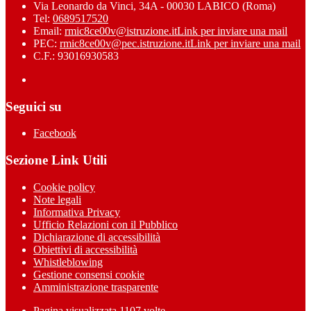
Via Leonardo da Vinci, 34A - 00030 LABICO (Roma)
Tel:
0689517520
Email:
rmic8ce00v@istruzione.it
Link per inviare una mail
PEC:
rmic8ce00v@pec.istruzione.it
Link per inviare una mail
C.F.: 93016930583
Seguici su
Facebook
Sezione Link Utili
Cookie policy
Note legali
Informativa Privacy
Ufficio Relazioni con il Pubblico
Dichiarazione di accessibilità
Obiettivi di accessibilità
Whistleblowing
Gestione consensi cookie
Amministrazione trasparente
Pagina visualizzata
1107
volte