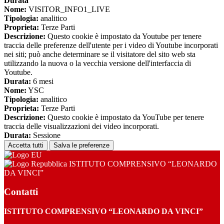
Durata
Nome:
VISITOR_INFO1_LIVE
Tipologia:
analitico
Proprieta:
Terze Parti
Descrizione:
Questo cookie è impostato da Youtube per tenere
traccia delle preferenze dell'utente per i video di Youtube incorporati
nei siti; può anche determinare se il visitatore del sito web sta
utilizzando la nuova o la vecchia versione dell'interfaccia di
Youtube.
Durata:
6 mesi
Nome:
YSC
Tipologia:
analitico
Proprieta:
Terze Parti
Descrizione:
Questo cookie è impostato da YouTube per tenere
traccia delle visualizzazioni dei video incorporati.
Durata:
Sessione
Accetta tutti
Salva le preferenze
ISTITUTO COMPRENSIVO “LEONARDO
DA VINCI”
Contatti
ISTITUTO COMPRENSIVO “LEONARDO DA VINCI”