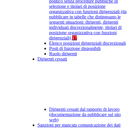
politico senza procedure pubbliche di
selezione e titolari di posizione
organizzativa con funzioni dirigenziali (da
pubblicare in tabelle che distinguano le
seguenti situazioni: dirigenti, dirigenti
individuati discrezionalmente, titolari di
posizione organizzativa con funzioni
dirigenziali)
17
Elenco posizioni dirigenziali discrezionali
Posti di funzione disponibili
Ruolo dirigenti
Dirigenti cessati
Dirigenti cessati dal rapporto di lavoro
(documentazione da pubblicare sul sito
web)
Sanzioni per mancata comunicazione dei dati