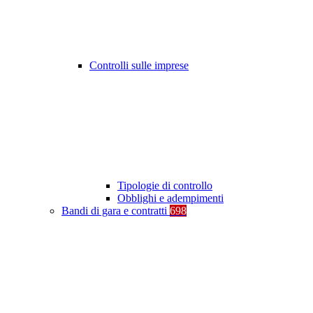
Controlli sulle imprese
Tipologie di controllo
Obblighi e adempimenti
Bandi di gara e contratti
698