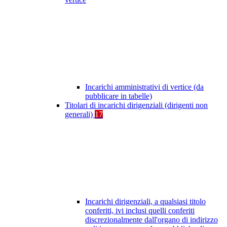
Incarichi amministrativi di vertice (da
pubblicare in tabelle)
Titolari di incarichi dirigenziali (dirigenti non
generali)
17
Incarichi dirigenziali, a qualsiasi titolo
conferiti, ivi inclusi quelli conferiti
discrezionalmente dall'organo di indirizzo