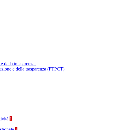
 e della trasparenza
ruzione e della trasparenza (PTPCT)
tività
1
stionale
3