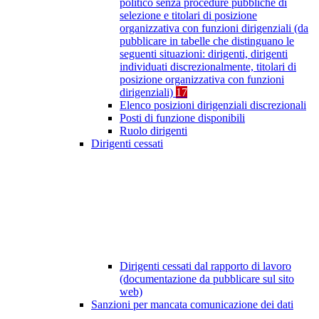
politico senza procedure pubbliche di
selezione e titolari di posizione
organizzativa con funzioni dirigenziali (da
pubblicare in tabelle che distinguano le
seguenti situazioni: dirigenti, dirigenti
individuati discrezionalmente, titolari di
posizione organizzativa con funzioni
dirigenziali)
17
Elenco posizioni dirigenziali discrezionali
Posti di funzione disponibili
Ruolo dirigenti
Dirigenti cessati
Dirigenti cessati dal rapporto di lavoro
(documentazione da pubblicare sul sito
web)
Sanzioni per mancata comunicazione dei dati