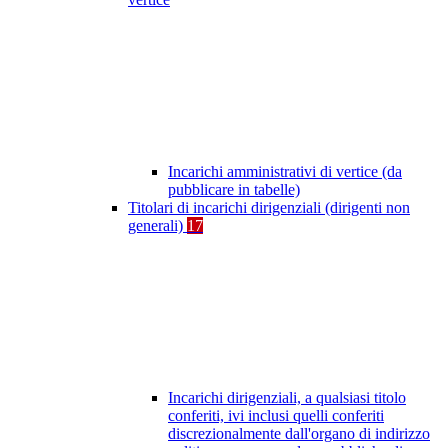
Incarichi amministrativi di vertice (da
pubblicare in tabelle)
Titolari di incarichi dirigenziali (dirigenti non
generali)
17
Incarichi dirigenziali, a qualsiasi titolo
conferiti, ivi inclusi quelli conferiti
discrezionalmente dall'organo di indirizzo