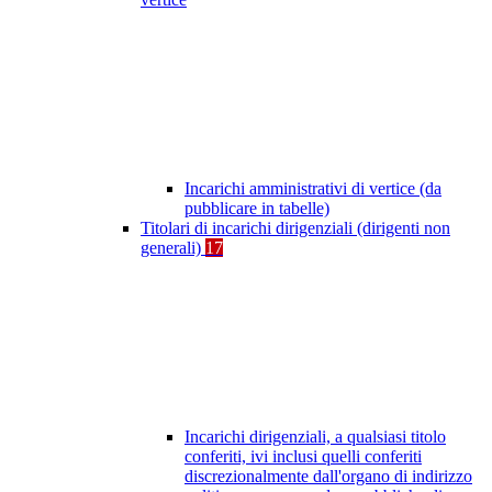
Incarichi amministrativi di vertice (da
pubblicare in tabelle)
Titolari di incarichi dirigenziali (dirigenti non
generali)
17
Incarichi dirigenziali, a qualsiasi titolo
conferiti, ivi inclusi quelli conferiti
discrezionalmente dall'organo di indirizzo