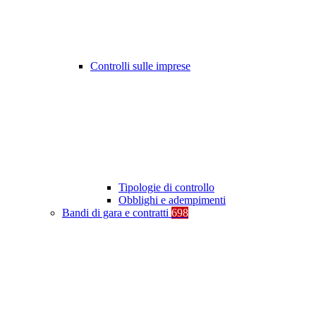
Controlli sulle imprese
Tipologie di controllo
Obblighi e adempimenti
Bandi di gara e contratti
698