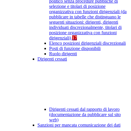
politico senza procedure pubbliche di
selezione e titolari di posizione
organizzativa con funzioni dirigenziali (da
pubblicare in tabelle che distinguano le
seguenti situazioni: dirigenti, dirigenti
individuati discrezionalmente, titolari di
posizione organizzativa con funzioni
dirigenziali)
17
Elenco posizioni dirigenziali discrezionali
Posti di funzione disponibili
Ruolo dirigenti
Dirigenti cessati
Dirigenti cessati dal rapporto di lavoro
(documentazione da pubblicare sul sito
web)
Sanzioni per mancata comunicazione dei dati