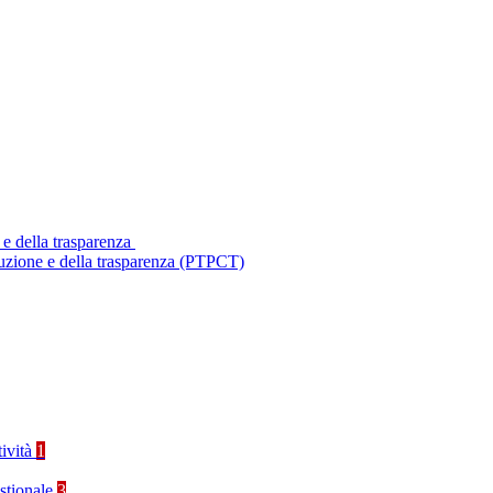
 e della trasparenza
ruzione e della trasparenza (PTPCT)
tività
1
stionale
3