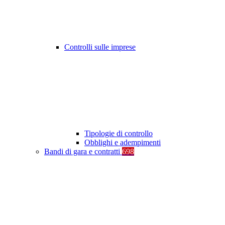
Controlli sulle imprese
Tipologie di controllo
Obblighi e adempimenti
Bandi di gara e contratti
698