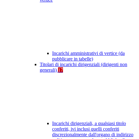
Incarichi amministrativi di vertice (da
pubblicare in tabelle)
Titolari di incarichi dirigenziali (dirigenti non
generali)
17
Incarichi dirigenziali, a qualsiasi titolo
conferiti, ivi inclusi quelli conferiti
discrezionalmente dall'organo di indirizzo