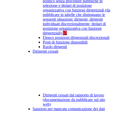
politico senza procedure pubbliche di
selezione e titolari di posizione
organizzativa con funzioni dirigenziali (da
pubblicare in tabelle che distinguano le
seguenti situazioni: dirigenti, dirigenti
individuati discrezionalmente, titolari di
posizione organizzativa con funzioni
dirigenziali)
17
Elenco posizioni dirigenziali discrezionali
Posti di funzione disponibili
Ruolo dirigenti
Dirigenti cessati
Dirigenti cessati dal rapporto di lavoro
(documentazione da pubblicare sul sito
web)
Sanzioni per mancata comunicazione dei dati