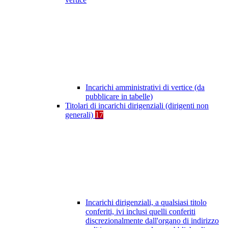
Incarichi amministrativi di vertice (da
pubblicare in tabelle)
Titolari di incarichi dirigenziali (dirigenti non
generali)
17
Incarichi dirigenziali, a qualsiasi titolo
conferiti, ivi inclusi quelli conferiti
discrezionalmente dall'organo di indirizzo