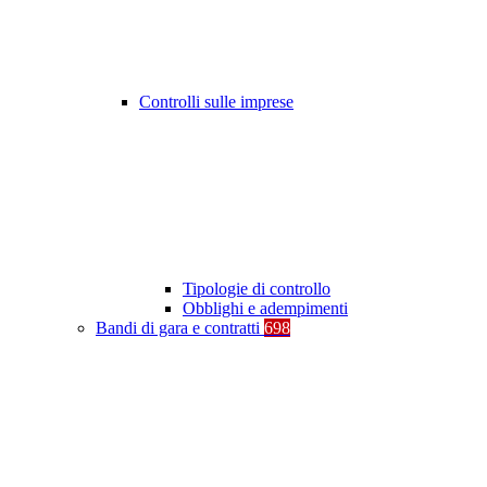
Controlli sulle imprese
Tipologie di controllo
Obblighi e adempimenti
Bandi di gara e contratti
698