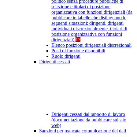
politico senza procedure pubbliche di
selezione e titolari di posizione
organizzativa con funzioni dirigenziali (da
pubblicare in tabelle che distinguano le
seguenti situazioni: dirigenti, dirigenti
individuati discrezionalmente, titolari di
posizione organizzativa con funzioni
dirigenziali)
17
Elenco posizioni dirigenziali discrezionali
Posti di funzione disponibili
Ruolo dirigenti
Dirigenti cessati
Dirigenti cessati dal rapporto di lavoro
(documentazione da pubblicare sul sito
web)
Sanzioni per mancata comunicazione dei dati