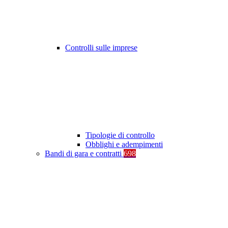
Controlli sulle imprese
Tipologie di controllo
Obblighi e adempimenti
Bandi di gara e contratti
698