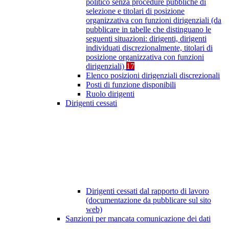
politico senza procedure pubbliche di
selezione e titolari di posizione
organizzativa con funzioni dirigenziali (da
pubblicare in tabelle che distinguano le
seguenti situazioni: dirigenti, dirigenti
individuati discrezionalmente, titolari di
posizione organizzativa con funzioni
dirigenziali)
17
Elenco posizioni dirigenziali discrezionali
Posti di funzione disponibili
Ruolo dirigenti
Dirigenti cessati
Dirigenti cessati dal rapporto di lavoro
(documentazione da pubblicare sul sito
web)
Sanzioni per mancata comunicazione dei dati