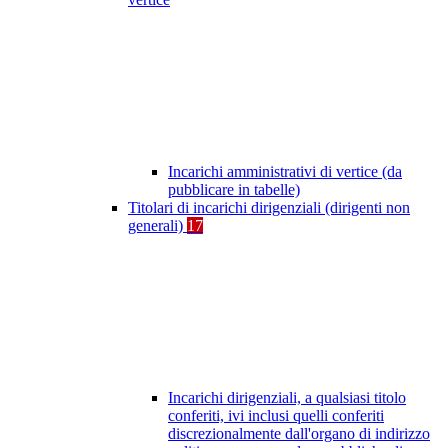
Incarichi amministrativi di vertice (da
pubblicare in tabelle)
Titolari di incarichi dirigenziali (dirigenti non
generali)
17
Incarichi dirigenziali, a qualsiasi titolo
conferiti, ivi inclusi quelli conferiti
discrezionalmente dall'organo di indirizzo