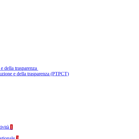
 e della trasparenza
ruzione e della trasparenza (PTPCT)
tività
1
stionale
3