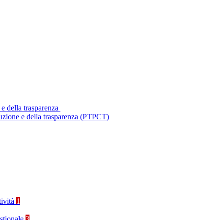
 e della trasparenza
ruzione e della trasparenza (PTPCT)
tività
1
stionale
3