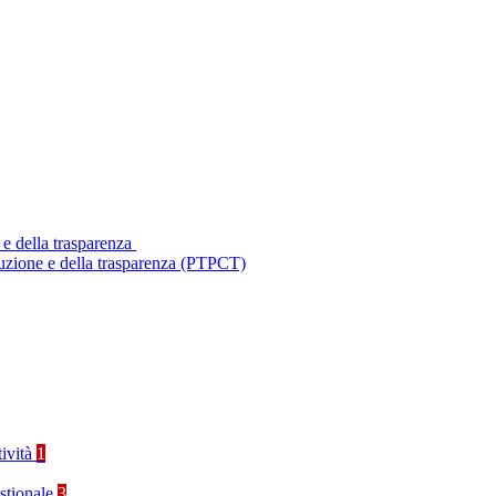
 e della trasparenza
ruzione e della trasparenza (PTPCT)
tività
1
stionale
3