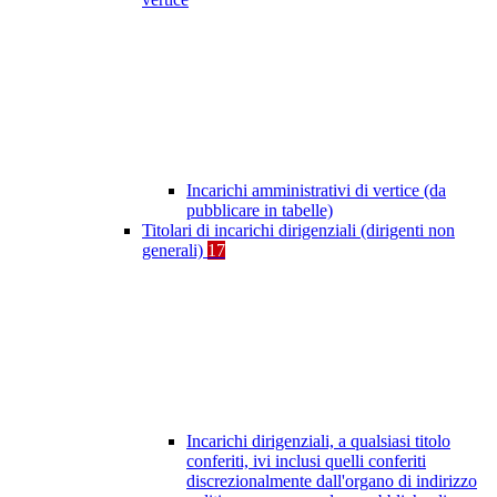
Incarichi amministrativi di vertice (da
pubblicare in tabelle)
Titolari di incarichi dirigenziali (dirigenti non
generali)
17
Incarichi dirigenziali, a qualsiasi titolo
conferiti, ivi inclusi quelli conferiti
discrezionalmente dall'organo di indirizzo