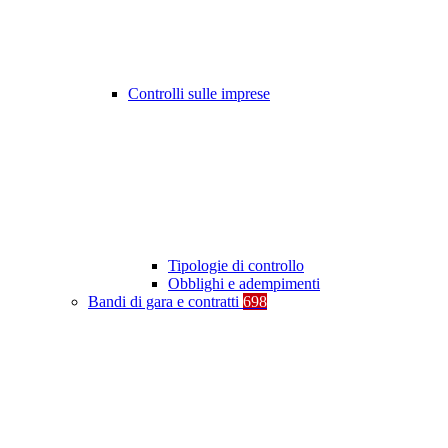
Controlli sulle imprese
Tipologie di controllo
Obblighi e adempimenti
Bandi di gara e contratti
698