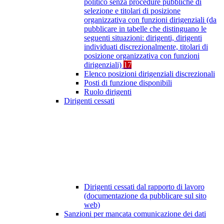
politico senza procedure pubbliche di
selezione e titolari di posizione
organizzativa con funzioni dirigenziali (da
pubblicare in tabelle che distinguano le
seguenti situazioni: dirigenti, dirigenti
individuati discrezionalmente, titolari di
posizione organizzativa con funzioni
dirigenziali)
17
Elenco posizioni dirigenziali discrezionali
Posti di funzione disponibili
Ruolo dirigenti
Dirigenti cessati
Dirigenti cessati dal rapporto di lavoro
(documentazione da pubblicare sul sito
web)
Sanzioni per mancata comunicazione dei dati