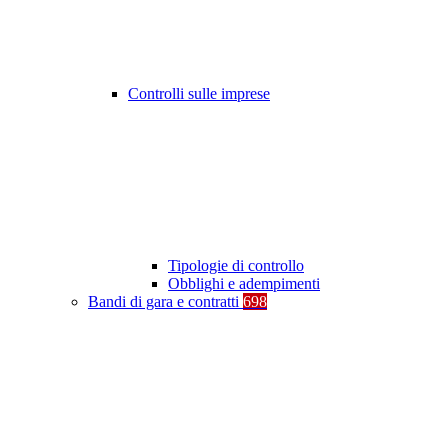
Controlli sulle imprese
Tipologie di controllo
Obblighi e adempimenti
Bandi di gara e contratti
698