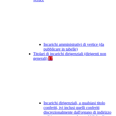
Incarichi amministrativi di vertice (da
pubblicare in tabelle)
Titolari di incarichi dirigenziali (dirigenti non
generali)
17
Incarichi dirigenziali, a qualsiasi titolo
conferiti, ivi inclusi quelli conferiti
discrezionalmente dall'organo di indirizzo