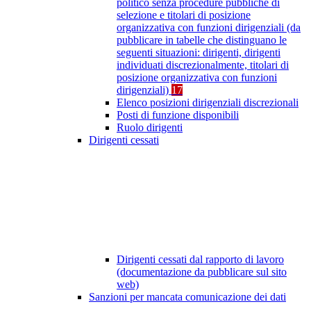
politico senza procedure pubbliche di
selezione e titolari di posizione
organizzativa con funzioni dirigenziali (da
pubblicare in tabelle che distinguano le
seguenti situazioni: dirigenti, dirigenti
individuati discrezionalmente, titolari di
posizione organizzativa con funzioni
dirigenziali)
17
Elenco posizioni dirigenziali discrezionali
Posti di funzione disponibili
Ruolo dirigenti
Dirigenti cessati
Dirigenti cessati dal rapporto di lavoro
(documentazione da pubblicare sul sito
web)
Sanzioni per mancata comunicazione dei dati