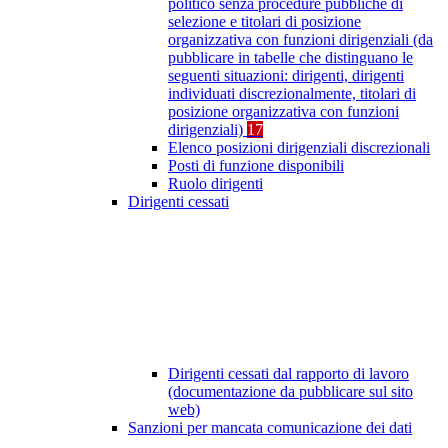
politico senza procedure pubbliche di
selezione e titolari di posizione
organizzativa con funzioni dirigenziali (da
pubblicare in tabelle che distinguano le
seguenti situazioni: dirigenti, dirigenti
individuati discrezionalmente, titolari di
posizione organizzativa con funzioni
dirigenziali)
17
Elenco posizioni dirigenziali discrezionali
Posti di funzione disponibili
Ruolo dirigenti
Dirigenti cessati
Dirigenti cessati dal rapporto di lavoro
(documentazione da pubblicare sul sito
web)
Sanzioni per mancata comunicazione dei dati