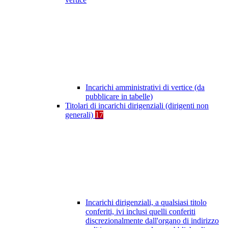
Incarichi amministrativi di vertice (da
pubblicare in tabelle)
Titolari di incarichi dirigenziali (dirigenti non
generali)
17
Incarichi dirigenziali, a qualsiasi titolo
conferiti, ivi inclusi quelli conferiti
discrezionalmente dall'organo di indirizzo