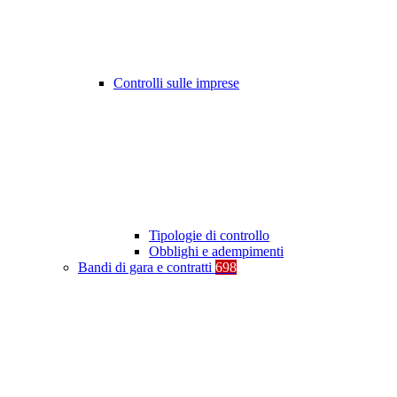
Controlli sulle imprese
Tipologie di controllo
Obblighi e adempimenti
Bandi di gara e contratti
698