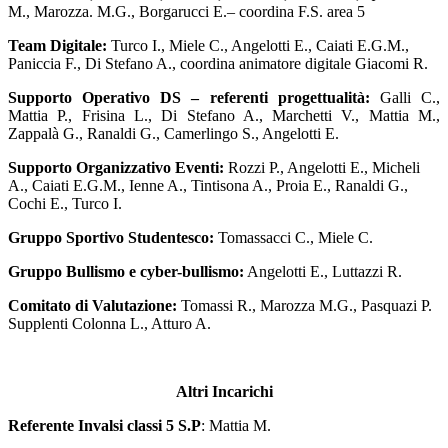
M., Marozza. M.G., Borgarucci E.– coordina F.S. area 5
Team Digitale:
Turco I., Miele C., Angelotti E., Caiati E.G.M.,
Paniccia F., Di Stefano A., coordina animatore digitale Giacomi R.
Supporto Operativo DS – referenti progettualità:
Galli C.,
Mattia P., Frisina L., Di Stefano A., Marchetti V., Mattia M.,
Zappalà G., Ranaldi G., Camerlingo S., Angelotti E.
Supporto Organizzativo Eventi:
Rozzi P., Angelotti E., Micheli
A., Caiati E.G.M., Ienne A., Tintisona A., Proia E., Ranaldi G.,
Cochi E., Turco I.
Gruppo Sportivo Studentesco:
Tomassacci C., Miele C.
Gruppo Bullismo e cyber-bullismo:
Angelotti E., Luttazzi R.
Comitato di Valutazione:
Tomassi R., Marozza M.G., Pasquazi P.
Supplenti Colonna L., Atturo A.
Altri Incarichi
Referente Invalsi classi 5 S.P
: Mattia M.