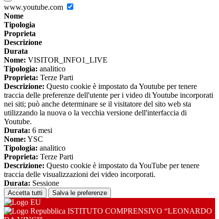
www.youtube.com
Nome
Tipologia
Proprieta
Descrizione
Durata
Nome:
VISITOR_INFO1_LIVE
Tipologia:
analitico
Proprieta:
Terze Parti
Descrizione:
Questo cookie è impostato da Youtube per tenere
traccia delle preferenze dell'utente per i video di Youtube incorporati
nei siti; può anche determinare se il visitatore del sito web sta
utilizzando la nuova o la vecchia versione dell'interfaccia di
Youtube.
Durata:
6 mesi
Nome:
YSC
Tipologia:
analitico
Proprieta:
Terze Parti
Descrizione:
Questo cookie è impostato da YouTube per tenere
traccia delle visualizzazioni dei video incorporati.
Durata:
Sessione
Accetta tutti
Salva le preferenze
ISTITUTO COMPRENSIVO “LEONARDO