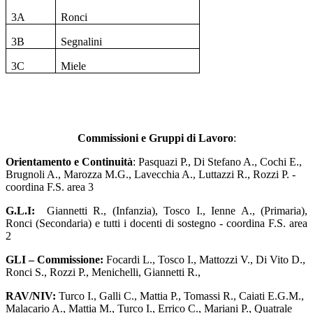
3A
Ronci
3B
Segnalini
3C
Miele
Commissioni e Gruppi di Lavoro
:
Orientamento e Continuità
: Pasquazi P., Di Stefano A., Cochi E.,
Brugnoli A., Marozza M.G., Lavecchia A., Luttazzi R., Rozzi P. -
coordina F.S. area 3
G.L.I:
Giannetti R., (Infanzia), Tosco I., Ienne A., (Primaria),
Ronci (Secondaria) e tutti i docenti di sostegno
- coordina F.S. area
2
GLI – Commissione:
Focardi L., Tosco I., Mattozzi V., Di Vito D.,
Ronci S., Rozzi P., Menichelli, Giannetti R.,
RAV/NIV:
Turco I., Galli C., Mattia P., Tomassi R., Caiati E.G.M.,
Malacario A., Mattia M., Turco I., Errico C., Mariani P., Quatrale