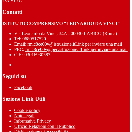
DA VINCI”
Contatti
ISTITUTO COMPRENSIVO “LEONARDO DA VINCI”
Via Leonardo da Vinci, 34A - 00030 LABICO (Roma)
Tel:
0689517520
Email:
rmic8ce00v@istruzione.it
Link per inviare una mail
PEC:
rmic8ce00v@pec.istruzione.it
Link per inviare una mail
C.F.: 93016930583
Seguici su
Facebook
Sezione Link Utili
Cookie policy
Note legali
Informativa Privacy
Ufficio Relazioni con il Pubblico
Dichiarazione di accessibilità