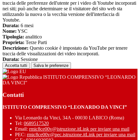
traccia delle preferenze dell'utente per i video di Youtube incorporati
nei siti; può anche determinare se il visitatore del sito web sta
utilizzando la nuova o la vecchia versione dell'interfaccia di
Youtube.
Durata:
6 mesi
Nome:
YSC
Tipologia:
analitico
Proprieta:
Terze Parti
Descrizione:
Questo cookie è impostato da YouTube per tenere
traccia delle visualizzazioni dei video incorporati.
Durata:
Sessione
Accetta tutti
Salva le preferenze
ISTITUTO COMPRENSIVO “LEONARDO
DA VINCI”
Contatti
ISTITUTO COMPRENSIVO “LEONARDO DA VINCI”
Via Leonardo da Vinci, 34A - 00030 LABICO (Roma)
Tel:
0689517520
Email:
rmic8ce00v@istruzione.it
Link per inviare una mail
PEC:
rmic8ce00v@pec.istruzione.it
Link per inviare una mail