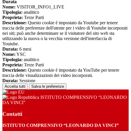
Durata
Nome:
VISITOR_INFO1_LIVE
Tipologia:
analitico
Proprieta:
Terze Parti
Descrizione:
Questo cookie è impostato da Youtube per tenere
traccia delle preferenze dell'utente per i video di Youtube incorporati
nei siti; può anche determinare se il visitatore del sito web sta
utilizzando la nuova o la vecchia versione dell'interfaccia di
Youtube.
Durata:
6 mesi
Nome:
YSC
Tipologia:
analitico
Proprieta:
Terze Parti
Descrizione:
Questo cookie è impostato da YouTube per tenere
traccia delle visualizzazioni dei video incorporati.
Durata:
Sessione
Accetta tutti
Salva le preferenze
ISTITUTO COMPRENSIVO “LEONARDO
DA VINCI”
Contatti
ISTITUTO COMPRENSIVO “LEONARDO DA VINCI”