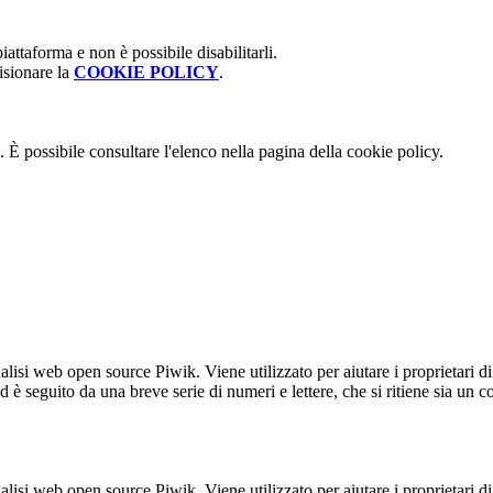
attaforma e non è possibile disabilitarli.
isionare la
COOKIE POLICY
.
 È possibile consultare l'elenco nella pagina della cookie policy.
lisi web open source Piwik. Viene utilizzato per aiutare i proprietari di
_id è seguito da una breve serie di numeri e lettere, che si ritiene sia un 
lisi web open source Piwik. Viene utilizzato per aiutare i proprietari di