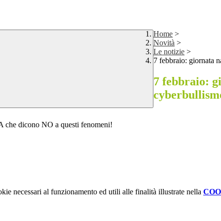
Home
>
Novità
>
Le notizie
>
7 febbraio: giornata n
7 febbraio: g
cyberbullism
a 5A che dicono NO a questi fenomeni!
kie necessari al funzionamento ed utili alle finalità illustrate nella
COO