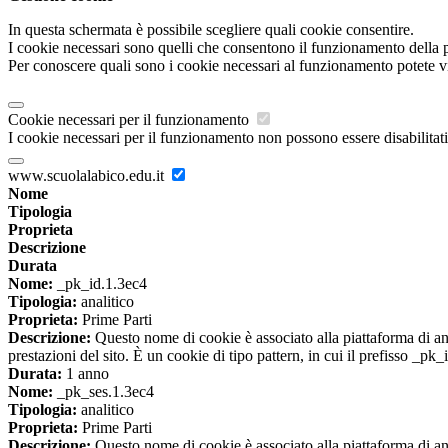
In questa schermata è possibile scegliere quali cookie consentire.
I cookie necessari sono quelli che consentono il funzionamento della pi
Per conoscere quali sono i cookie necessari al funzionamento potete v
Cookie necessari per il funzionamento
I cookie necessari per il funzionamento non possono essere disabilitati.
www.scuolalabico.edu.it
Nome
Tipologia
Proprieta
Descrizione
Durata
Nome:
_pk_id.1.3ec4
Tipologia:
analitico
Proprieta:
Prime Parti
Descrizione:
Questo nome di cookie è associato alla piattaforma di ana
prestazioni del sito. È un cookie di tipo pattern, in cui il prefisso _pk
Durata:
1 anno
Nome:
_pk_ses.1.3ec4
Tipologia:
analitico
Proprieta:
Prime Parti
Descrizione:
Questo nome di cookie è associato alla piattaforma di ana