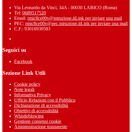
Via Leonardo da Vinci, 34A - 00030 LABICO (Roma)
Tel:
0689517520
Email:
rmic8ce00v@istruzione.it
Link per inviare una mail
PEC:
rmic8ce00v@pec.istruzione.it
Link per inviare una mail
C.F.: 93016930583
Seguici su
Facebook
Sezione Link Utili
Cookie policy
Note legali
Informativa Privacy
Ufficio Relazioni con il Pubblico
Dichiarazione di accessibilità
Obiettivi di accessibilità
Whistleblowing
Gestione consensi cookie
Amministrazione trasparente