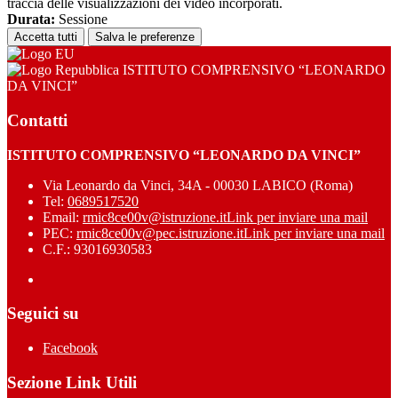
traccia delle visualizzazioni dei video incorporati.
Durata:
Sessione
Accetta tutti
Salva le preferenze
ISTITUTO COMPRENSIVO “LEONARDO
DA VINCI”
Contatti
ISTITUTO COMPRENSIVO “LEONARDO DA VINCI”
Via Leonardo da Vinci, 34A - 00030 LABICO (Roma)
Tel:
0689517520
Email:
rmic8ce00v@istruzione.it
Link per inviare una mail
PEC:
rmic8ce00v@pec.istruzione.it
Link per inviare una mail
C.F.: 93016930583
Seguici su
Facebook
Sezione Link Utili