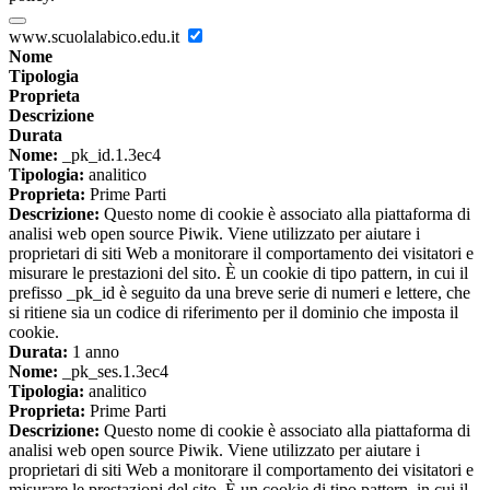
www.scuolalabico.edu.it
Nome
Tipologia
Proprieta
Descrizione
Durata
Nome:
_pk_id.1.3ec4
Tipologia:
analitico
Proprieta:
Prime Parti
Descrizione:
Questo nome di cookie è associato alla piattaforma di
analisi web open source Piwik. Viene utilizzato per aiutare i
proprietari di siti Web a monitorare il comportamento dei visitatori e
misurare le prestazioni del sito. È un cookie di tipo pattern, in cui il
prefisso _pk_id è seguito da una breve serie di numeri e lettere, che
si ritiene sia un codice di riferimento per il dominio che imposta il
cookie.
Durata:
1 anno
Nome:
_pk_ses.1.3ec4
Tipologia:
analitico
Proprieta:
Prime Parti
Descrizione:
Questo nome di cookie è associato alla piattaforma di
analisi web open source Piwik. Viene utilizzato per aiutare i
proprietari di siti Web a monitorare il comportamento dei visitatori e
misurare le prestazioni del sito. È un cookie di tipo pattern, in cui il