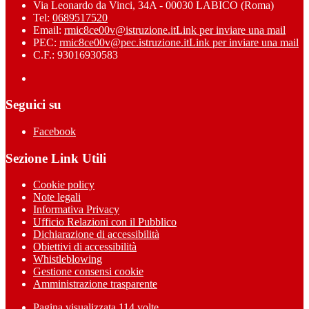
Via Leonardo da Vinci, 34A - 00030 LABICO (Roma)
Tel:
0689517520
Email:
rmic8ce00v@istruzione.it
Link per inviare una mail
PEC:
rmic8ce00v@pec.istruzione.it
Link per inviare una mail
C.F.: 93016930583
Seguici su
Facebook
Sezione Link Utili
Cookie policy
Note legali
Informativa Privacy
Ufficio Relazioni con il Pubblico
Dichiarazione di accessibilità
Obiettivi di accessibilità
Whistleblowing
Gestione consensi cookie
Amministrazione trasparente
Pagina visualizzata
114
volte