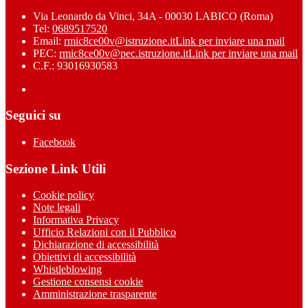
Via Leonardo da Vinci, 34A - 00030 LABICO (Roma)
Tel:
0689517520
Email:
rmic8ce00v@istruzione.it
Link per inviare una mail
PEC:
rmic8ce00v@pec.istruzione.it
Link per inviare una mail
C.F.: 93016930583
Seguici su
Facebook
Sezione Link Utili
Cookie policy
Note legali
Informativa Privacy
Ufficio Relazioni con il Pubblico
Dichiarazione di accessibilità
Obiettivi di accessibilità
Whistleblowing
Gestione consensi cookie
Amministrazione trasparente