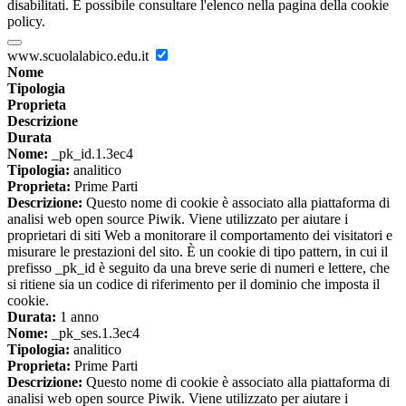
disabilitati. È possibile consultare l'elenco nella pagina della cookie
policy.
www.scuolalabico.edu.it
Nome
Tipologia
Proprieta
Descrizione
Durata
Nome:
_pk_id.1.3ec4
Tipologia:
analitico
Proprieta:
Prime Parti
Descrizione:
Questo nome di cookie è associato alla piattaforma di
analisi web open source Piwik. Viene utilizzato per aiutare i
proprietari di siti Web a monitorare il comportamento dei visitatori e
misurare le prestazioni del sito. È un cookie di tipo pattern, in cui il
prefisso _pk_id è seguito da una breve serie di numeri e lettere, che
si ritiene sia un codice di riferimento per il dominio che imposta il
cookie.
Durata:
1 anno
Nome:
_pk_ses.1.3ec4
Tipologia:
analitico
Proprieta:
Prime Parti
Descrizione:
Questo nome di cookie è associato alla piattaforma di
analisi web open source Piwik. Viene utilizzato per aiutare i