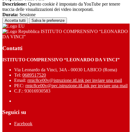
Descrizione:
Questo cookie è impostato da YouTube per tenere
traccia delle visualizzazioni dei video incorporati.
Durata:
Sessione
Accetta tutti
Salva le preferenze
ISTITUTO COMPRENSIVO “LEONARDO
DA VINCI”
Contatti
ISTITUTO COMPRENSIVO “LEONARDO DA VINCI”
Via Leonardo da Vinci, 34A - 00030 LABICO (Roma)
Tel:
0689517520
Email:
rmic8ce00v@istruzione.it
Link per inviare una mail
PEC:
rmic8ce00v@pec.istruzione.it
Link per inviare una mail
C.F.: 93016930583
Seguici su
Facebook