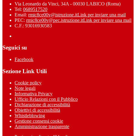
Via Leonardo da Vinci, 34A - 00030 LABICO (Roma)
Tel:
0689517520
Email:
rmic8ce00v@istruzione.it
Link per inviare una mail
PEC:
rmic8ce00v@pec.istruzione.it
Link per inviare una mail
C.F.: 93016930583
Seguici su
Facebook
Sezione Link Utili
Cookie policy
Note legali
Informativa Privacy
Ufficio Relazioni con il Pubblico
Dichiarazione di accessibilità
Obiettivi di accessibilità
Whistleblowing
Gestione consensi cookie
Amministrazione trasparente