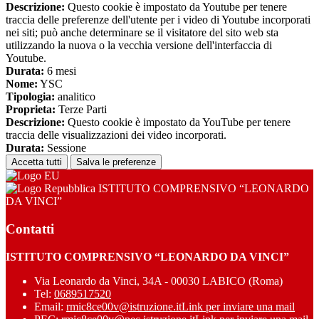
Descrizione:
Questo cookie è impostato da Youtube per tenere
traccia delle preferenze dell'utente per i video di Youtube incorporati
nei siti; può anche determinare se il visitatore del sito web sta
utilizzando la nuova o la vecchia versione dell'interfaccia di
Youtube.
Durata:
6 mesi
Nome:
YSC
Tipologia:
analitico
Proprieta:
Terze Parti
Descrizione:
Questo cookie è impostato da YouTube per tenere
traccia delle visualizzazioni dei video incorporati.
Durata:
Sessione
Accetta tutti
Salva le preferenze
ISTITUTO COMPRENSIVO “LEONARDO
DA VINCI”
Contatti
ISTITUTO COMPRENSIVO “LEONARDO DA VINCI”
Via Leonardo da Vinci, 34A - 00030 LABICO (Roma)
Tel:
0689517520
Email:
rmic8ce00v@istruzione.it
Link per inviare una mail