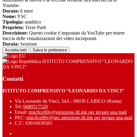
Youtube.
Durata:
6 mesi
Nome:
YSC
Tipologia:
analitico
Proprieta:
Terze Parti
Descrizione:
Questo cookie è impostato da YouTube per tenere
traccia delle visualizzazioni dei video incorporati.
Durata:
Sessione
Accetta tutti
Salva le preferenze
ISTITUTO COMPRENSIVO “LEONARDO
DA VINCI”
Contatti
ISTITUTO COMPRENSIVO “LEONARDO DA VINCI”
Via Leonardo da Vinci, 34A - 00030 LABICO (Roma)
Tel:
0689517520
Email:
rmic8ce00v@istruzione.it
Link per inviare una mail
PEC:
rmic8ce00v@pec.istruzione.it
Link per inviare una mail
C.F.: 93016930583