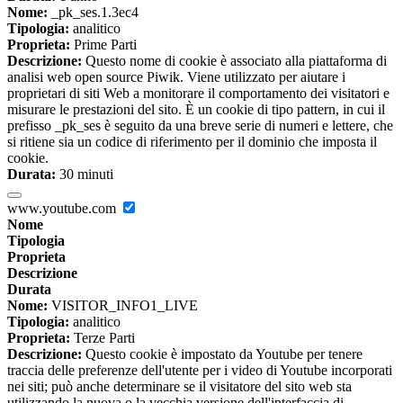
Nome:
_pk_ses.1.3ec4
Tipologia:
analitico
Proprieta:
Prime Parti
Descrizione:
Questo nome di cookie è associato alla piattaforma di
analisi web open source Piwik. Viene utilizzato per aiutare i
proprietari di siti Web a monitorare il comportamento dei visitatori e
misurare le prestazioni del sito. È un cookie di tipo pattern, in cui il
prefisso _pk_ses è seguito da una breve serie di numeri e lettere, che
si ritiene sia un codice di riferimento per il dominio che imposta il
cookie.
Durata:
30 minuti
www.youtube.com
Nome
Tipologia
Proprieta
Descrizione
Durata
Nome:
VISITOR_INFO1_LIVE
Tipologia:
analitico
Proprieta:
Terze Parti
Descrizione:
Questo cookie è impostato da Youtube per tenere
traccia delle preferenze dell'utente per i video di Youtube incorporati
nei siti; può anche determinare se il visitatore del sito web sta
utilizzando la nuova o la vecchia versione dell'interfaccia di