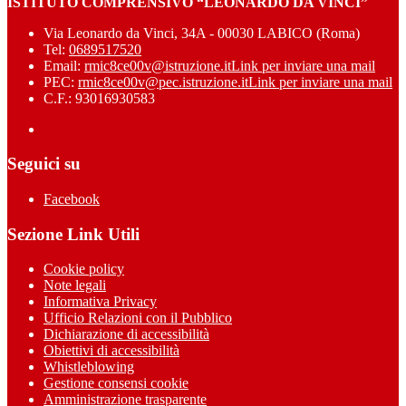
ISTITUTO COMPRENSIVO “LEONARDO DA VINCI”
Via Leonardo da Vinci, 34A - 00030 LABICO (Roma)
Tel:
0689517520
Email:
rmic8ce00v@istruzione.it
Link per inviare una mail
PEC:
rmic8ce00v@pec.istruzione.it
Link per inviare una mail
C.F.: 93016930583
Seguici su
Facebook
Sezione Link Utili
Cookie policy
Note legali
Informativa Privacy
Ufficio Relazioni con il Pubblico
Dichiarazione di accessibilità
Obiettivi di accessibilità
Whistleblowing
Gestione consensi cookie
Amministrazione trasparente