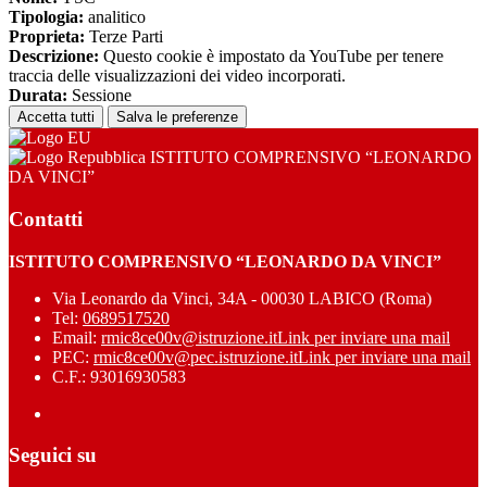
Tipologia:
analitico
Proprieta:
Terze Parti
Descrizione:
Questo cookie è impostato da YouTube per tenere
traccia delle visualizzazioni dei video incorporati.
Durata:
Sessione
Accetta tutti
Salva le preferenze
ISTITUTO COMPRENSIVO “LEONARDO
DA VINCI”
Contatti
ISTITUTO COMPRENSIVO “LEONARDO DA VINCI”
Via Leonardo da Vinci, 34A - 00030 LABICO (Roma)
Tel:
0689517520
Email:
rmic8ce00v@istruzione.it
Link per inviare una mail
PEC:
rmic8ce00v@pec.istruzione.it
Link per inviare una mail
C.F.: 93016930583
Seguici su