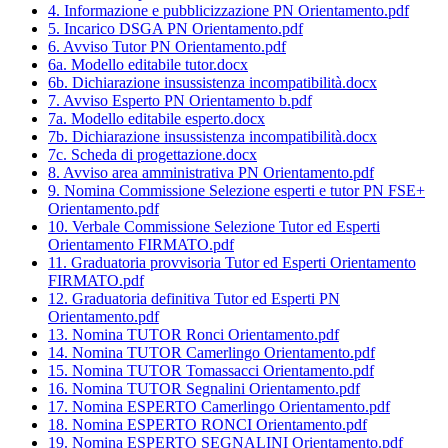
4. Informazione e pubblicizzazione PN Orientamento.pdf
5. Incarico DSGA PN Orientamento.pdf
6. Avviso Tutor PN Orientamento.pdf
6a. Modello editabile tutor.docx
6b. Dichiarazione insussistenza incompatibilità.docx
7. Avviso Esperto PN Orientamento b.pdf
7a. Modello editabile esperto.docx
7b. Dichiarazione insussistenza incompatibilità.docx
7c. Scheda di progettazione.docx
8. Avviso area amministrativa PN Orientamento.pdf
9. Nomina Commissione Selezione esperti e tutor PN FSE+
Orientamento.pdf
10. Verbale Commissione Selezione Tutor ed Esperti
Orientamento FIRMATO.pdf
11. Graduatoria provvisoria Tutor ed Esperti Orientamento
FIRMATO.pdf
12. Graduatoria definitiva Tutor ed Esperti PN
Orientamento.pdf
13. Nomina TUTOR Ronci Orientamento.pdf
14. Nomina TUTOR Camerlingo Orientamento.pdf
15. Nomina TUTOR Tomassacci Orientamento.pdf
16. Nomina TUTOR Segnalini Orientamento.pdf
17. Nomina ESPERTO Camerlingo Orientamento.pdf
18. Nomina ESPERTO RONCI Orientamento.pdf
19. Nomina ESPERTO SEGNALINI Orientamento.pdf