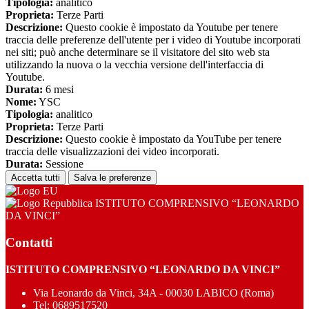
Tipologia:
analitico
Proprieta:
Terze Parti
Descrizione:
Questo cookie è impostato da Youtube per tenere
traccia delle preferenze dell'utente per i video di Youtube incorporati
nei siti; può anche determinare se il visitatore del sito web sta
utilizzando la nuova o la vecchia versione dell'interfaccia di
Youtube.
Durata:
6 mesi
Nome:
YSC
Tipologia:
analitico
Proprieta:
Terze Parti
Descrizione:
Questo cookie è impostato da YouTube per tenere
traccia delle visualizzazioni dei video incorporati.
Durata:
Sessione
Accetta tutti
Salva le preferenze
ISTITUTO COMPRENSIVO “LEONARDO
DA VINCI”
Contatti
ISTITUTO COMPRENSIVO “LEONARDO DA VINCI”
Via Leonardo da Vinci, 34A - 00030 LABICO (Roma)
Tel:
0689517520