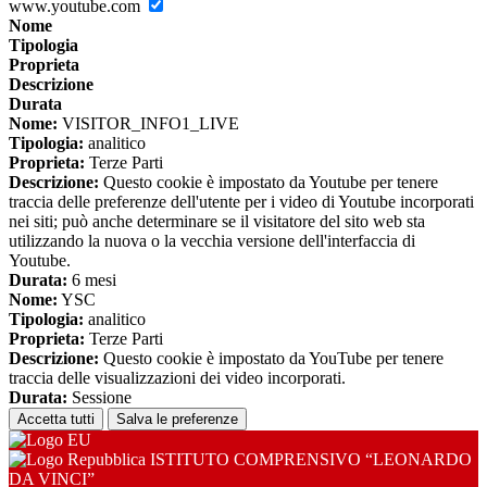
www.youtube.com
Nome
Tipologia
Proprieta
Descrizione
Durata
Nome:
VISITOR_INFO1_LIVE
Tipologia:
analitico
Proprieta:
Terze Parti
Descrizione:
Questo cookie è impostato da Youtube per tenere
traccia delle preferenze dell'utente per i video di Youtube incorporati
nei siti; può anche determinare se il visitatore del sito web sta
utilizzando la nuova o la vecchia versione dell'interfaccia di
Youtube.
Durata:
6 mesi
Nome:
YSC
Tipologia:
analitico
Proprieta:
Terze Parti
Descrizione:
Questo cookie è impostato da YouTube per tenere
traccia delle visualizzazioni dei video incorporati.
Durata:
Sessione
Accetta tutti
Salva le preferenze
ISTITUTO COMPRENSIVO “LEONARDO
DA VINCI”