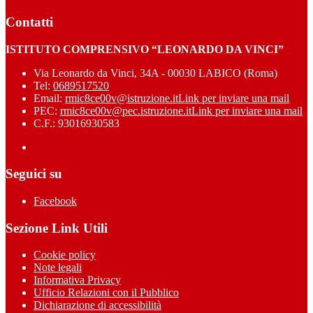
Contatti
ISTITUTO COMPRENSIVO “LEONARDO DA VINCI”
Via Leonardo da Vinci, 34A - 00030 LABICO (Roma)
Tel:
0689517520
Email:
rmic8ce00v@istruzione.it
Link per inviare una mail
PEC:
rmic8ce00v@pec.istruzione.it
Link per inviare una mail
C.F.: 93016930583
Seguici su
Facebook
Sezione Link Utili
Cookie policy
Note legali
Informativa Privacy
Ufficio Relazioni con il Pubblico
Dichiarazione di accessibilità