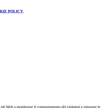
KIE POLICY
.
 siti Web a monitorare il comportamento dei visitatori e misurare le