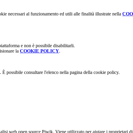
kie necessari al funzionamento ed utili alle finalità illustrate nella
COO
attaforma e non è possibile disabilitarli.
isionare la
COOKIE POLICY
.
 È possibile consultare l'elenco nella pagina della cookie policy.
lisi web open source Piwik. Viene utilizzato per aiutare i proprietari di