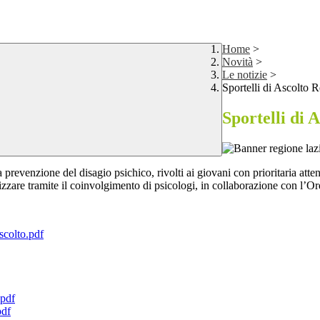
Home
>
Novità
>
Le notizie
>
Sportelli di Ascolto 
Sportelli di 
la prevenzione del disagio psichico, rivolti ai giovani con prioritaria atten
alizzare tramite il coinvolgimento di psicologi, in collaborazione con l’O
scolto.pdf
.pdf
pdf