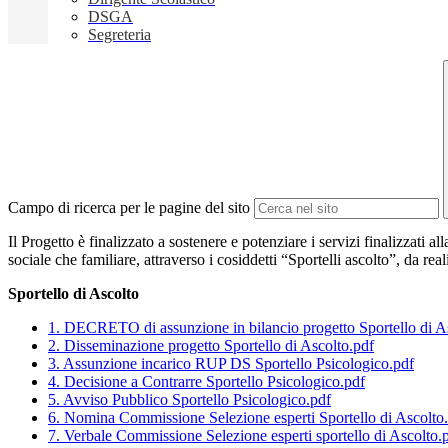
DSGA
Segreteria
Campo di ricerca per le pagine del sito
Il Progetto è finalizzato a sostenere e potenziare i servizi finalizzati al
sociale che familiare, attraverso i cosiddetti “Sportelli ascolto”, da re
Sportello di Ascolto
1. DECRETO di assunzione in bilancio progetto Sportello di A
2. Disseminazione progetto Sportello di Ascolto.pdf
3. Assunzione incarico RUP DS Sportello Psicologico.pdf
4. Decisione a Contrarre Sportello Psicologico.pdf
5. Avviso Pubblico Sportello Psicologico.pdf
6. Nomina Commissione Selezione esperti Sportello di Ascolto
7. Verbale Commissione Selezione esperti sportello di Ascolto.