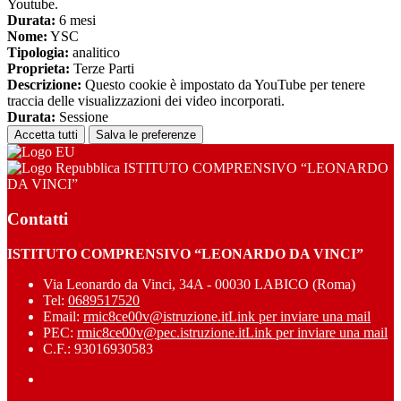
Youtube.
Durata:
6 mesi
Nome:
YSC
Tipologia:
analitico
Proprieta:
Terze Parti
Descrizione:
Questo cookie è impostato da YouTube per tenere
traccia delle visualizzazioni dei video incorporati.
Durata:
Sessione
Accetta tutti
Salva le preferenze
ISTITUTO COMPRENSIVO “LEONARDO
DA VINCI”
Contatti
ISTITUTO COMPRENSIVO “LEONARDO DA VINCI”
Via Leonardo da Vinci, 34A - 00030 LABICO (Roma)
Tel:
0689517520
Email:
rmic8ce00v@istruzione.it
Link per inviare una mail
PEC:
rmic8ce00v@pec.istruzione.it
Link per inviare una mail
C.F.: 93016930583