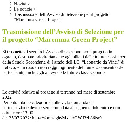
Novità
>
Le notizie
>
Trasmissione dell’Avviso di Selezione per il progetto
“Maremma Green Project”
Trasmissione dell’Avviso di Selezione per
il progetto “Maremma Green Project”
Si
trasmette di seguito
l’
Avviso
di selezione per il progetto in
oggetto
,
destinato
prioritariamente a
gli allievi
delle future classi terze
della Scuola Secondaria di I grado dell’I.C. “Leonardo da Vinci” di
Labico, e, in caso di
non raggiungimento del numero
consentito
dei
partecipanti, anche agli allievi delle future classi seconde
.
L
e
attività
relative al progetto
si terr
anno
nel mese di settembre
2022.
P
er
entrambe le categorie di allievi, l
a domanda di
partecipazione
deve essere compilata al seguente link
entro e non
oltre le ore
13,00
del
2
5/0
7
/2022
:
https://forms.gle/Mxi1xGWJ3zb86isr9