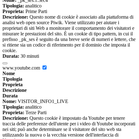
Nome:
_pk_ses.1.3ec4
Tipologia:
analitico
Proprieta:
Prime Parti
Descrizione:
Questo nome di cookie è associato alla piattaforma di
analisi web open source Piwik. Viene utilizzato per aiutare i
proprietari di siti Web a monitorare il comportamento dei visitatori e
misurare le prestazioni del sito. È un cookie di tipo pattern, in cui il
prefisso _pk_ses è seguito da una breve serie di numeri e lettere, che
si ritiene sia un codice di riferimento per il dominio che imposta il
cookie.
Durata:
30 minuti
www.youtube.com
Nome
Tipologia
Proprieta
Descrizione
Durata
Nome:
VISITOR_INFO1_LIVE
Tipologia:
analitico
Proprieta:
Terze Parti
Descrizione:
Questo cookie è impostato da Youtube per tenere
traccia delle preferenze dell'utente per i video di Youtube incorporati
nei siti; può anche determinare se il visitatore del sito web sta
utilizzando la nuova o la vecchia versione dell'interfaccia di