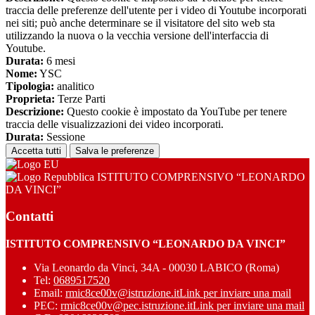
traccia delle preferenze dell'utente per i video di Youtube incorporati
nei siti; può anche determinare se il visitatore del sito web sta
utilizzando la nuova o la vecchia versione dell'interfaccia di
Youtube.
Durata:
6 mesi
Nome:
YSC
Tipologia:
analitico
Proprieta:
Terze Parti
Descrizione:
Questo cookie è impostato da YouTube per tenere
traccia delle visualizzazioni dei video incorporati.
Durata:
Sessione
Accetta tutti
Salva le preferenze
ISTITUTO COMPRENSIVO “LEONARDO
DA VINCI”
Contatti
ISTITUTO COMPRENSIVO “LEONARDO DA VINCI”
Via Leonardo da Vinci, 34A - 00030 LABICO (Roma)
Tel:
0689517520
Email:
rmic8ce00v@istruzione.it
Link per inviare una mail
PEC:
rmic8ce00v@pec.istruzione.it
Link per inviare una mail