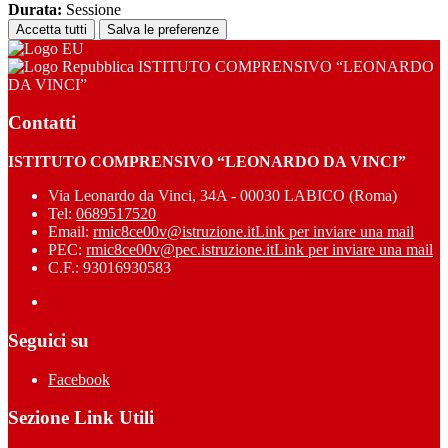
Durata:
Sessione
Accetta tutti
Salva le preferenze
ISTITUTO COMPRENSIVO “LEONARDO
DA VINCI”
Contatti
ISTITUTO COMPRENSIVO “LEONARDO DA VINCI”
Via Leonardo da Vinci, 34A - 00030 LABICO (Roma)
Tel:
0689517520
Email:
rmic8ce00v@istruzione.it
Link per inviare una mail
PEC:
rmic8ce00v@pec.istruzione.it
Link per inviare una mail
C.F.: 93016930583
Seguici su
Facebook
Sezione Link Utili