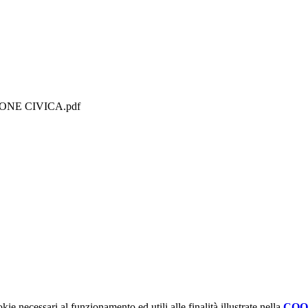
ONE CIVICA.pdf
kie necessari al funzionamento ed utili alle finalità illustrate nella
COO