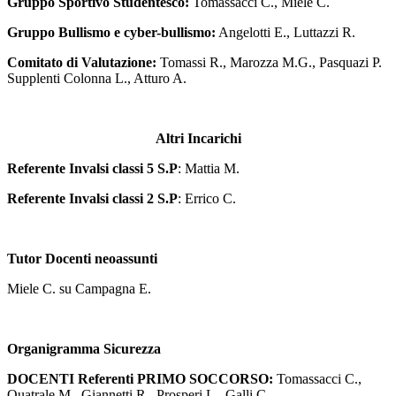
Gruppo Sportivo Studentesco:
Tomassacci C., Miele C.
Gruppo Bullismo e cyber-bullismo:
Angelotti E., Luttazzi R.
Comitato di Valutazione:
Tomassi R., Marozza M.G., Pasquazi P.
Supplenti Colonna L., Atturo A.
Altri Incarichi
Referente Invalsi classi 5 S.P
: Mattia M.
Referente Invalsi classi 2 S.P
: Errico C.
Tutor Docenti neoassunti
Miele C. su Campagna E.
Organigramma Sicurezza
DOCENTI
Referenti
PRIMO SOCCORSO:
Tomassacci C.,
Quatrale M., Giannetti R., Prosperi L., Galli C.