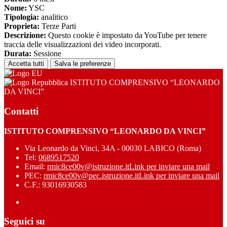
Nome:
YSC
Tipologia:
analitico
Proprieta:
Terze Parti
Descrizione:
Questo cookie è impostato da YouTube per tenere
traccia delle visualizzazioni dei video incorporati.
Durata:
Sessione
Accetta tutti
Salva le preferenze
ISTITUTO COMPRENSIVO “LEONARDO
DA VINCI”
Contatti
ISTITUTO COMPRENSIVO “LEONARDO DA VINCI”
Via Leonardo da Vinci, 34A - 00030 LABICO (Roma)
Tel:
0689517520
Email:
rmic8ce00v@istruzione.it
Link per inviare una mail
PEC:
rmic8ce00v@pec.istruzione.it
Link per inviare una mail
C.F.: 93016930583
Seguici su