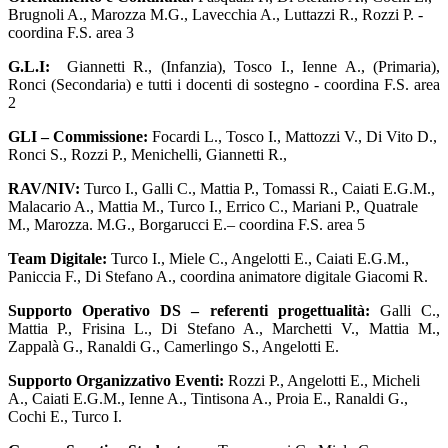
Brugnoli A., Marozza M.G., Lavecchia A., Luttazzi R., Rozzi P. -
coordina F.S. area 3
G.L.I:
Giannetti R., (Infanzia), Tosco I., Ienne A., (Primaria),
Ronci (Secondaria) e tutti i docenti di sostegno
- coordina F.S. area
2
GLI – Commissione:
Focardi L., Tosco I., Mattozzi V., Di Vito D.,
Ronci S., Rozzi P., Menichelli, Giannetti R.,
RAV/NIV:
Turco I., Galli C., Mattia P., Tomassi R., Caiati E.G.M.,
Malacario A., Mattia M., Turco I., Errico C., Mariani P., Quatrale
M., Marozza. M.G., Borgarucci E.– coordina F.S. area 5
Team Digitale:
Turco I., Miele C., Angelotti E., Caiati E.G.M.,
Paniccia F., Di Stefano A., coordina animatore digitale Giacomi R.
Supporto Operativo DS – referenti progettualità:
Galli C.,
Mattia P., Frisina L., Di Stefano A., Marchetti V., Mattia M.,
Zappalà G., Ranaldi G., Camerlingo S., Angelotti E.
Supporto Organizzativo Eventi:
Rozzi P., Angelotti E., Micheli
A., Caiati E.G.M., Ienne A., Tintisona A., Proia E., Ranaldi G.,
Cochi E., Turco I.