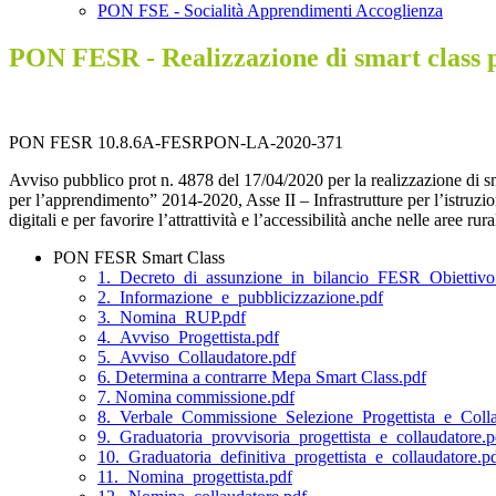
PON FSE - Socialità Apprendimenti Accoglienza
PON FESR - Realizzazione di smart class pe
PON FESR 10.8.6A-FESRPON-LA-2020-371
Avviso pubblico prot n. 4878 del 17/04/2020 per la realizzazione di s
per l’apprendimento” 2014-2020, Asse II – Infrastrutture per l’istruzi
digitali e per favorire l’attrattività e l’accessibilità anche nelle aree rura
PON FESR Smart Class
1._Decreto_di_assunzione_in_bilancio_FESR_Obiettivo
2._Informazione_e_pubblicizzazione.pdf
3._Nomina_RUP.pdf
4._Avviso_Progettista.pdf
5._Avviso_Collaudatore.pdf
6. Determina a contrarre Mepa Smart Class.pdf
7. Nomina commissione.pdf
8._Verbale_Commissione_Selezione_Progettista_e_Colla
9._Graduatoria_provvisoria_progettista_e_collaudatore.p
10._Graduatoria_definitiva_progettista_e_collaudatore.p
11._Nomina_progettista.pdf