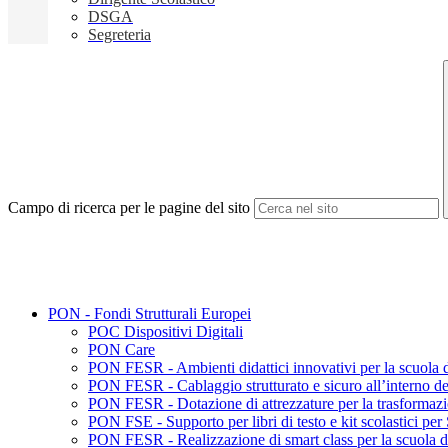
DSGA
Segreteria
Campo di ricerca per le pagine del sito
PON - Fondi Strutturali Europei
POC Dispositivi Digitali
PON Care
PON FESR - Ambienti didattici innovativi per la scuola d
PON FESR - Cablaggio strutturato e sicuro all’interno degl
PON FESR - Dotazione di attrezzature per la trasformazion
PON FSE - Supporto per libri di testo e kit scolastici pe
PON FESR - Realizzazione di smart class per la scuola d