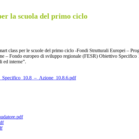
r la scuola del primo ciclo
mart class per le scuole del primo ciclo -Fondi Strutturali Europei – 
one – Fondo europeo di sviluppo regionale (FESR) Obiettivo Specifico 10
li ed interne”.
_Specifico_10.8_–_Azione_10.8.6.pdf
udatore.pdf
df
df