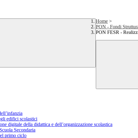
Home
>
PON - Fondi Struttur
PON FESR - Realizzazi
ell’infanzia
i edifici scolastici
e digitale della didattica e dell’organizzazione scolastica
r Scuola Secondaria
el primo ciclo