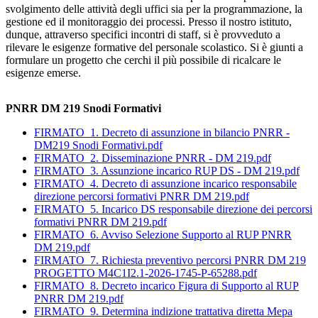
svolgimento delle attività degli uffici sia per la programmazione, la
gestione ed il monitoraggio dei processi. Presso il nostro istituto,
dunque, attraverso specifici incontri di staff, si è provveduto a
rilevare le esigenze formative del personale scolastico. Si è giunti a
formulare un progetto che cerchi il più possibile di ricalcare le
esigenze emerse.
PNRR DM 219 Snodi Formativi
FIRMATO_1. Decreto di assunzione in bilancio PNRR -
DM219 Snodi Formativi.pdf
FIRMATO_2. Disseminazione PNRR - DM 219.pdf
FIRMATO_3. Assunzione incarico RUP DS - DM 219.pdf
FIRMATO_4. Decreto di assunzione incarico responsabile
direzione percorsi formativi PNRR DM 219.pdf
FIRMATO_5. Incarico DS responsabile direzione dei percorsi
formativi PNRR DM 219.pdf
FIRMATO_6. Avviso Selezione Supporto al RUP PNRR
DM 219.pdf
FIRMATO_7. Richiesta preventivo percorsi PNRR DM 219
PROGETTO M4C1I2.1-2026-1745-P-65288.pdf
FIRMATO_8. Decreto incarico Figura di Supporto al RUP
PNRR DM 219.pdf
FIRMATO_9. Determina indizione trattativa diretta Mepa