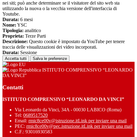
nei siti; può anche determinare se il visitatore del sito web sta
utilizzando la nuova o la vecchia versione dell'interfaccia di
Youtube.
Durata:
6 mesi
Nome:
YSC
Tipologia:
analitico
Proprieta:
Terze Parti
Descrizione:
Questo cookie è impostato da YouTube per tenere
traccia delle visualizzazioni dei video incorporati.
Durata:
Sessione
Accetta tutti
Salva le preferenze
ISTITUTO COMPRENSIVO “LEONARDO
DA VINCI”
Contatti
ISTITUTO COMPRENSIVO “LEONARDO DA VINCI”
Via Leonardo da Vinci, 34A - 00030 LABICO (Roma)
Tel:
0689517520
Email:
rmic8ce00v@istruzione.it
Link per inviare una mail
PEC:
rmic8ce00v@pec.istruzione.it
Link per inviare una mail
C.F.: 93016930583