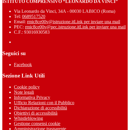
ISTITUTO COMPRENSIVO “LEONARDO DA VINCI”
Via Leonardo da Vinci, 34A - 00030 LABICO (Roma)
Tel:
0689517520
Email:
rmic8ce00v@istruzione.it
Link per inviare una mail
PEC:
rmic8ce00v@pec.istruzione.it
Link per inviare una mail
C.F.: 93016930583
Seguici su
Facebook
Sezione Link Utili
Cookie policy
Note legali
Informativa Privacy
Ufficio Relazioni con il Pubblico
Dichiarazione di accessibilità
Obiettivi di accessibilità
Whistleblowing
Gestione consensi cookie
Amministrazione trasparente