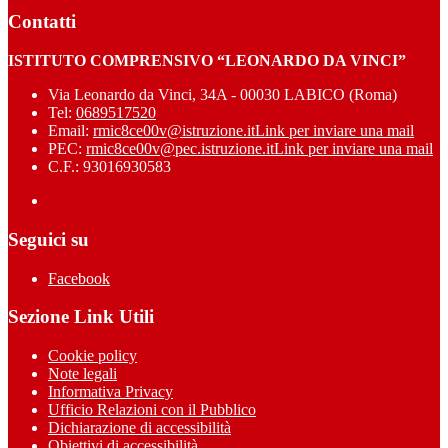
Contatti
ISTITUTO COMPRENSIVO “LEONARDO DA VINCI”
Via Leonardo da Vinci, 34A - 00030 LABICO (Roma)
Tel:
0689517520
Email:
rmic8ce00v@istruzione.it
Link per inviare una mail
PEC:
rmic8ce00v@pec.istruzione.it
Link per inviare una mail
C.F.: 93016930583
Seguici su
Facebook
Sezione Link Utili
Cookie policy
Note legali
Informativa Privacy
Ufficio Relazioni con il Pubblico
Dichiarazione di accessibilità
Obiettivi di accessibilità