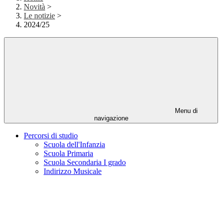
Novità
>
Le notizie
>
2024/25
Menu di
navigazione
Percorsi di studio
Scuola dell'Infanzia
Scuola Primaria
Scuola Secondaria I grado
Indirizzo Musicale