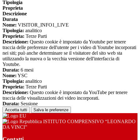
Tipologia
Proprieta
Descrizione
Durata
Nome:
VISITOR_INFO1_LIVE
Tipologia:
analitico
Proprieta:
Terze Parti
Descrizione:
Questo cookie è impostato da Youtube per tenere
traccia delle preferenze dell'utente per i video di Youtube incorporati
nei siti; può anche determinare se il visitatore del sito web sta
utilizzando la nuova o la vecchia versione dell'interfaccia di
Youtube.
Durata:
6 mesi
Nome:
YSC
Tipologia:
analitico
Proprieta:
Terze Parti
Descrizione:
Questo cookie è impostato da YouTube per tenere
traccia delle visualizzazioni dei video incorporati.
Durata:
Sessione
Accetta tutti
Salva le preferenze
ISTITUTO COMPRENSIVO “LEONARDO
DA VINCI”
Contatti