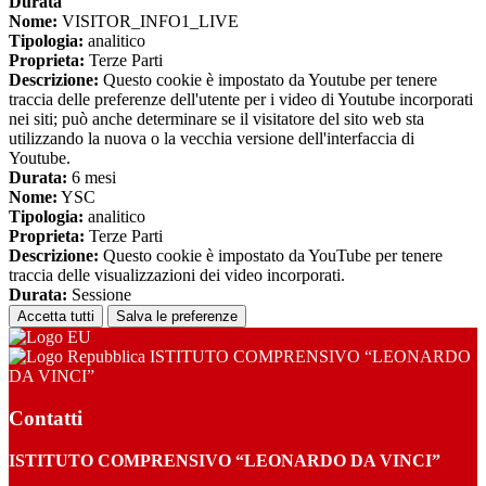
Durata
Nome:
VISITOR_INFO1_LIVE
Tipologia:
analitico
Proprieta:
Terze Parti
Descrizione:
Questo cookie è impostato da Youtube per tenere
traccia delle preferenze dell'utente per i video di Youtube incorporati
nei siti; può anche determinare se il visitatore del sito web sta
utilizzando la nuova o la vecchia versione dell'interfaccia di
Youtube.
Durata:
6 mesi
Nome:
YSC
Tipologia:
analitico
Proprieta:
Terze Parti
Descrizione:
Questo cookie è impostato da YouTube per tenere
traccia delle visualizzazioni dei video incorporati.
Durata:
Sessione
Accetta tutti
Salva le preferenze
ISTITUTO COMPRENSIVO “LEONARDO
DA VINCI”
Contatti
ISTITUTO COMPRENSIVO “LEONARDO DA VINCI”