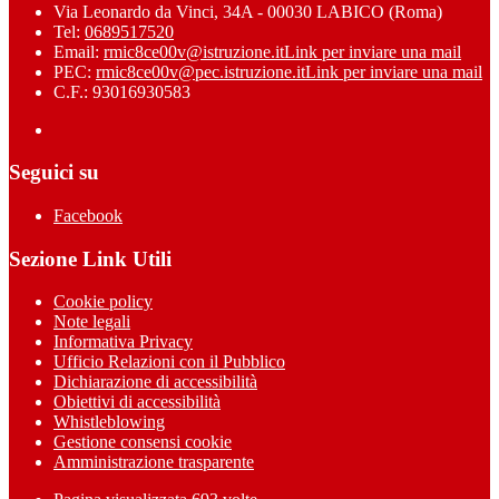
Via Leonardo da Vinci, 34A - 00030 LABICO (Roma)
Tel:
0689517520
Email:
rmic8ce00v@istruzione.it
Link per inviare una mail
PEC:
rmic8ce00v@pec.istruzione.it
Link per inviare una mail
C.F.: 93016930583
Seguici su
Facebook
Sezione Link Utili
Cookie policy
Note legali
Informativa Privacy
Ufficio Relazioni con il Pubblico
Dichiarazione di accessibilità
Obiettivi di accessibilità
Whistleblowing
Gestione consensi cookie
Amministrazione trasparente