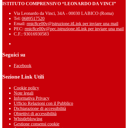
ISTITUTO COMPRENSIVO “LEONARDO DA VINCI”
Via Leonardo da Vinci, 34A - 00030 LABICO (Roma)
Tel:
0689517520
Email:
rmic8ce00v@istruzione.it
Link per inviare una mail
PEC:
rmic8ce00v@pec.istruzione.it
Link per inviare una mail
C.F.: 93016930583
Seguici su
Facebook
Sezione Link Utili
Cookie policy
Note legali
Informativa Privacy
Ufficio Relazioni con il Pubblico
Dichiarazione di accessibilità
Obiettivi di accessibilità
Whistleblowing
Gestione consensi cookie